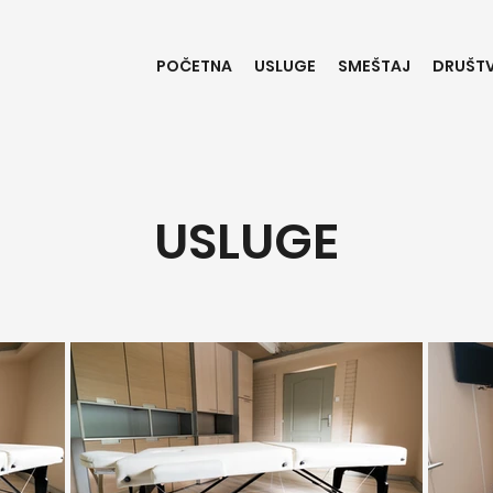
POČETNA
USLUGE
SMEŠTAJ
DRUŠTV
USLUGE